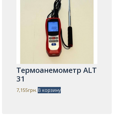
Термоанемометр ALT
31
7,155
грн.
В корзину