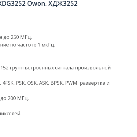
 XDG3252 Owon. ХДЖ3252
а до 250 МГц.
ние по частоте 1 мкГц.
и 152 групп встроенных сигнала произвольной
 4FSK, PSK, OSK, ASK, BPSK, PWM, развертка и
до 200 МГц.
пикселей.