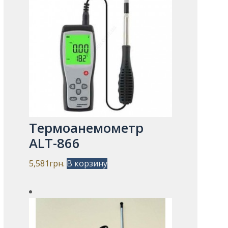
Термоанемометр
ALT-866
5,581
грн.
В корзину