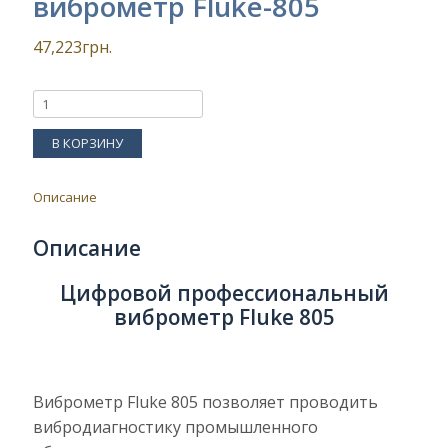
виброметр Fluke-805
47,223
грн.
К
О
Л
В КОРЗИНУ
И
Ч
Е
Описание
С
Т
Описание
В
О
Цифровой профессиональный
виброметр Fluke 805
Виброметр Fluke 805 позволяет проводить
вибродиагностику промышленного